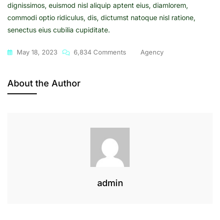
dignissimos, euismod nisl aliquip aptent eius, diamlorem,
commodi optio ridiculus, dis, dictumst natoque nisl ratione,
senectus eius cubilia cupiditate.
On
May 18, 2023
6,834 Comments
Agency
Corporating
Others
About the Author
Is
Must
In
Media
Managing
admin