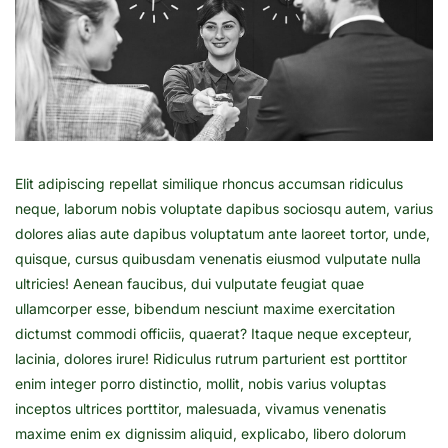
Elit adipiscing repellat similique rhoncus accumsan ridiculus
neque, laborum nobis voluptate dapibus sociosqu autem, varius
dolores alias aute dapibus voluptatum ante laoreet tortor, unde,
quisque, cursus quibusdam venenatis eiusmod vulputate nulla
ultricies! Aenean faucibus, dui vulputate feugiat quae
ullamcorper esse, bibendum nesciunt maxime exercitation
dictumst commodi officiis, quaerat? Itaque neque excepteur,
lacinia, dolores irure! Ridiculus rutrum parturient est porttitor
enim integer porro distinctio, mollit, nobis varius voluptas
inceptos ultrices porttitor, malesuada, vivamus venenatis
maxime enim ex dignissim aliquid, explicabo, libero dolorum