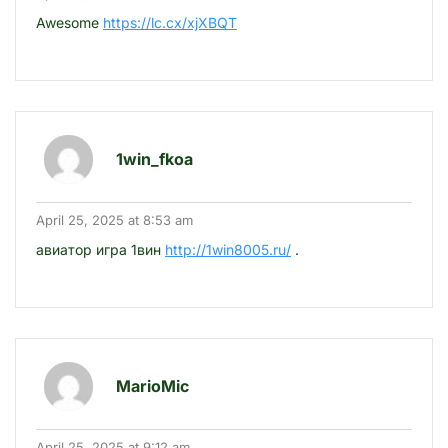
Awesome
https://lc.cx/xjXBQT
1win_fkoa
April 25, 2025 at 8:53 am
авиатор игра 1вин
http://1win8005.ru/
.
MarioMic
April 25, 2025 at 9:12 am