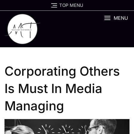
Skip
TOP MENU
to
content
MENU
Corporating Others
Is Must In Media
Managing