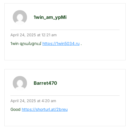
1win_am_ypMi
April 24, 2025 at 12:21 am
1win գրանցում
https://1win5034.ru
.
Barret470
April 24, 2025 at 4:20 am
Good
https://shorturl.at/2breu